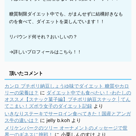
糖質制限ダイエット中でも、がまんせずに結構好きなも
のを食べて、ダイエットを楽しんでいます！！
リバウンド何それ？おいしいの？
→詳しいプロフィールはこちら！！
頂いたコメント
カンロ プチポリ納豆しょうゆ味でダイエット 糖質やカロ
リーの栄養は？
に
ダイエット中でも食べたい！-わたしの
オススメ【スナック菓子編】プチポリ納豆スナック | てん
てこまい！ズボラ女子のダイエット記録
より
いきなりステーキでサーロイン食べてきた！国産とアンガ
ス牛の違いは？
に
jelly b.koh
より
メリケンパークのツリー オーナメントのメッセージで世
界一のギネスに挑戦！
に
小栗しんのすけ
より