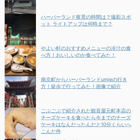
ハーバーランド夜景の時間は？撮影スポ
ット ライトアップは何時まで？
やよい軒のおすすめメニューの冷汁の食
べ方！おいしいのか食べてみた！
南京町からハーバーランドumieの行き
方！徒歩で行ってみた！画像で紹介
ごぶごぶで紹介された観音屋元町本店の
チーズケーキを食べたら今までのチーズ
ケーキはなんだったんだと10分くらいへ
こんだ件