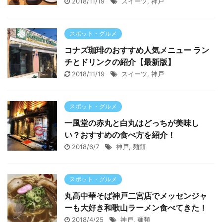
2018/11/19
スイーツ
,
神戸
スポット・グルメ
コナズ珈琲のおすすめ人気メニュー ラン
チとドリンクの紹介【最新版】
2018/11/19
スイーツ
,
神戸
スポット・グルメ
一風堂の赤丸と白丸はどっちが美味し
い？おすすめの食べ方を紹介！
2018/6/7
神戸
,
麺類
スポット・グルメ
丸高中華そば神戸二宮店でメッセンジャ
ーも大好き和歌山ラーメン食べてきた！
2018/4/25
神戸
,
麺類