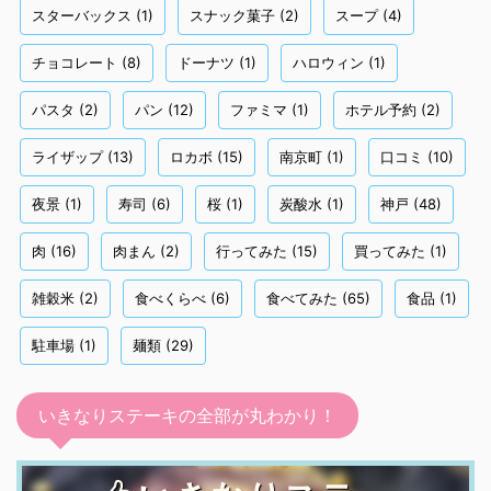
スターバックス
(1)
スナック菓子
(2)
スープ
(4)
チョコレート
(8)
ドーナツ
(1)
ハロウィン
(1)
パスタ
(2)
パン
(12)
ファミマ
(1)
ホテル予約
(2)
ライザップ
(13)
ロカボ
(15)
南京町
(1)
口コミ
(10)
夜景
(1)
寿司
(6)
桜
(1)
炭酸水
(1)
神戸
(48)
肉
(16)
肉まん
(2)
行ってみた
(15)
買ってみた
(1)
雑穀米
(2)
食べくらべ
(6)
食べてみた
(65)
食品
(1)
駐車場
(1)
麺類
(29)
いきなりステーキの全部が丸わかり！