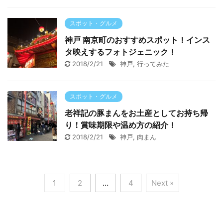
スポット・グルメ
神戸 南京町のおすすめスポット！インス
タ映えするフォトジェニック！
2018/2/21
神戸
,
行ってみた
スポット・グルメ
老祥記の豚まんをお土産としてお持ち帰
り！賞味期限や温め方の紹介！
2018/2/21
神戸
,
肉まん
1
2
…
4
Next »