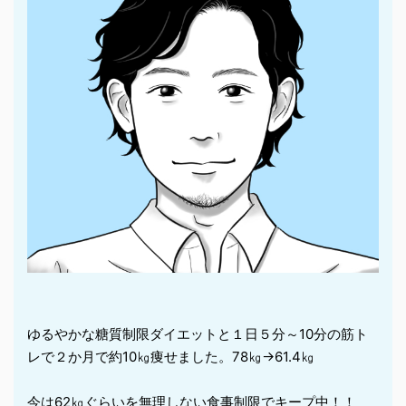
ゆるやかな糖質制限ダイエットと１日５分～10分の筋ト
レで２か月で約10㎏痩せました。78㎏→61.4㎏
今は62㎏ぐらいを無理しない食事制限でキープ中！！