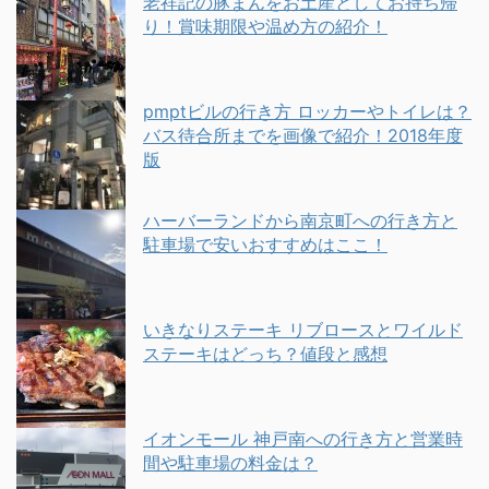
老祥記の豚まんをお土産としてお持ち帰
り！賞味期限や温め方の紹介！
pmptビルの行き方 ロッカーやトイレは？
バス待合所までを画像で紹介！2018年度
版
ハーバーランドから南京町への行き方と
駐車場で安いおすすめはここ！
いきなりステーキ リブロースとワイルド
ステーキはどっち？値段と感想
イオンモール 神戸南への行き方と営業時
間や駐車場の料金は？