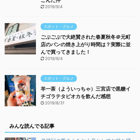
こんだ件
2019/9/4
スポット・グルメ
ごぶごぶで大絶賛された春夏秋冬＠元町
店のパンの焼き上がり時間は？実際に並
んで買ってきました！
2019/9/4
スポット・グルメ
羊一茶（よういっちゃ）三宮店で黒糖イ
チゴラテタピオカを飲んだ感想
2019/8/31
みんな読んでる記事